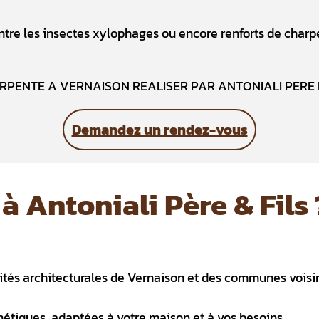
ontre les insectes xylophages ou encore renforts de charp
Demandez un rendez-vous
à Antoniali Père & Fils 
cités architecturales de Vernaison et des communes voisi
étiques, adaptées à votre maison et à vos besoins.