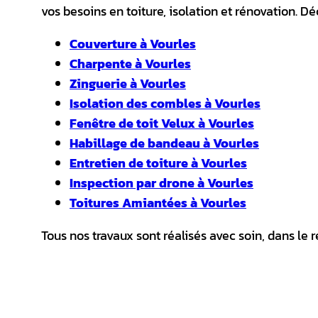
vos besoins en toiture, isolation et rénovation. D
Couverture à Vourles
Charpente à Vourles
Zinguerie à Vourles
Isolation des combles à Vourles
Fenêtre de toit Velux à Vourles
Habillage de bandeau à Vourles
Entretien de toiture à Vourles
Inspection par drone à Vourles
Toitures Amiantées à Vourles
Tous nos travaux sont réalisés avec soin, dans le 