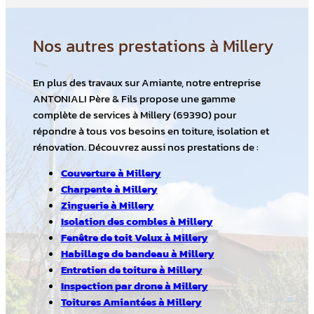
Nos autres prestations à Millery
En plus des travaux sur Amiante, notre entreprise
ANTONIALI Père & Fils propose une gamme
complète de services à Millery (69390) pour
répondre à tous vos besoins en toiture, isolation et
rénovation. Découvrez aussi nos prestations de :
Couverture à Millery
Charpente à Millery
Zinguerie à Millery
Isolation des combles à Millery
Fenêtre de toit Velux à Millery
Habillage de bandeau à Millery
Entretien de toiture à Millery
Inspection par drone à Millery
Toitures Amiantées à Millery