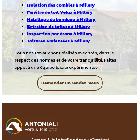
Isolation des combles à Millery
Fenêtre de toit Velux à Millery
Habillage de bandeau à Millery
Entretien de toiture à Millery
Inspection par drone à Millery
Toitures Amiantées à Millery
Tous nos travaux sont réalisés avec soin, dans le
respect des normes et de votre tranquillité. Faites
appel à une équipe locale expérimentée.
Demandez un rendez-vous
Accueil
Histoire
Services
Contact